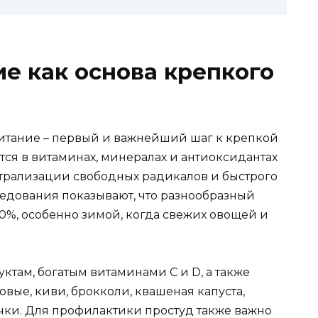
е как основа крепкого
итание – первый и важнейший шаг к крепкой
ся в витаминах, минералах и антиоксидантах
трализации свободных радикалов и быстрого
ледования показывают, что разнообразный
0%, особенно зимой, когда свежих овощей и
ктам, богатым витаминами C и D, а также
вые, киви, брокколи, квашеная капуста,
ечки. Для профилактики простуд также важно