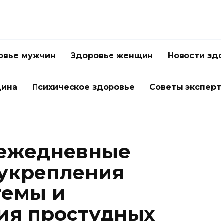
овье мужчин
Здоровье женщин
Новости зд
цина
Психическое здоровье
Советы экспер
ежедневные
 укрепления
темы и
ия простудных