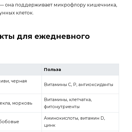
и — она поддерживает микрофлору кишечника,
унных клеток.
кты для ежедневного
Польза
иви, черная
Витамины C, P, антиоксиданты
Витамины, клетчатка,
векла, морковь
фитонутриенты
Аминокислоты, витамин D,
 бобовые
цинк