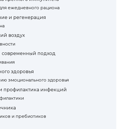
для ежедневного рациона
ние и регенерация
на
жий воздух
вности
и современный подход
ивания
ого здоровья
ию эмоционального здоровья
и профилактика инфекций
филактики
ечника
иков и пребиотиков