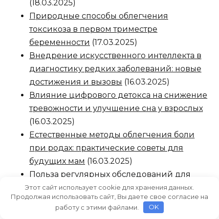
(18.03.2025)
Природные способы облегчения
токсикоза в первом триместре
беременности
(17.03.2025)
Внедрение искусственного интеллекта в
диагностику редких заболеваний: новые
достижения и вызовы
(16.03.2025)
Влияние цифрового детокса на снижение
тревожности и улучшение сна у взрослых
(16.03.2025)
Естественные методы облегчения боли
при родах: практические советы для
будущих мам
(16.03.2025)
Польза регулярных обследований для
профилактики мужских заболеваний и
Этот сайт использует cookie для хранения данных.
Продолжая использовать сайт, Вы даете свое согласие на
сохранения здоровья
(16.03.2025)
работу с этими файлами.
OK
Эффективные методы укрепления