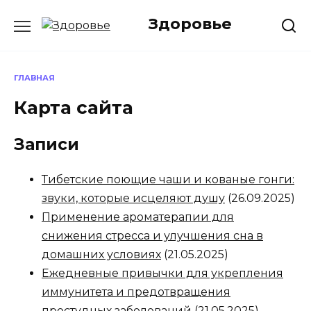
Перейти
Здоровье
к
содержанию
ГЛАВНАЯ
Карта сайта
Записи
Тибетские поющие чаши и кованые гонги:
звуки, которые исцеляют душу
(26.09.2025)
Применение ароматерапии для
снижения стрессa и улучшения сна в
домашних условиях
(21.05.2025)
Ежедневные привычки для укрепления
иммунитета и предотвращения
простудных заболеваний
(21.05.2025)