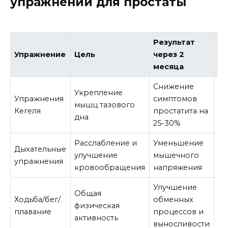
упражнений для простаты
Результат
Ча
Упражнение
Цель
через 2
в
месяца
Снижение
3 
Укрепление
Упражнения
симптомов
де
мышц тазового
Кегеля
простатита на
15
дна
25-30%
по
Расслабление и
Уменьшение
Еж
Дыхательные
улучшение
мышечного
по
упражнения
кровообращения
напряжения
по
Улучшение
Общая
3-
Ходьба/бег/
обменных
физическая
не
плавание
процессов и
активность
30
выносливости