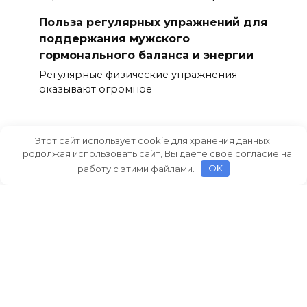
Польза регулярных упражнений для
поддержания мужского
гормонального баланса и энергии
Регулярные физические упражнения
оказывают огромное
Этот сайт использует cookie для хранения данных.
Продолжая использовать сайт, Вы даете свое согласие на
работу с этими файлами.
OK
Ежедневные упражнения для
укрепления простаты и
профилактики мужских
заболеваний
Здоровье мужской мочеполовой системы
является ключевым