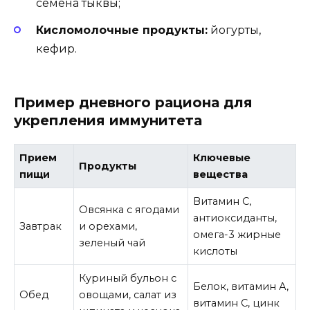
семена тыквы;
Кисломолочные продукты:
йогурты,
кефир.
Пример дневного рациона для
укрепления иммунитета
Прием
Ключевые
Продукты
пищи
вещества
Витамин С,
Овсянка с ягодами
антиоксиданты,
Завтрак
и орехами,
омега-3 жирные
зеленый чай
кислоты
Куриный бульон с
Белок, витамин А,
Обед
овощами, салат из
витамин С, цинк