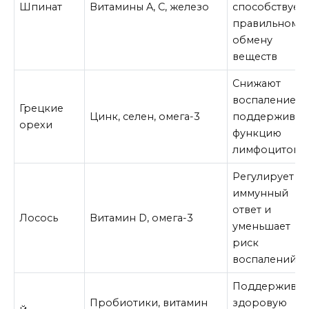
Шпинат
Витамины A, C, железо
способствует
правильному
обмену
веществ
Снижают
воспаление и
Грецкие
Цинк, селен, омега-3
поддерживаю
орехи
функцию
лимфоцитов
Регулирует
иммунный
ответ и
Лосось
Витамин D, омега-3
уменьшает
риск
воспалений
Поддерживае
Пробиотики, витамин
здоровую