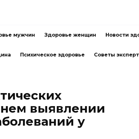
овье мужчин
Здоровье женщин
Новости зд
цина
Психическое здоровье
Советы экспер
тических
ннем выявлении
аболеваний у