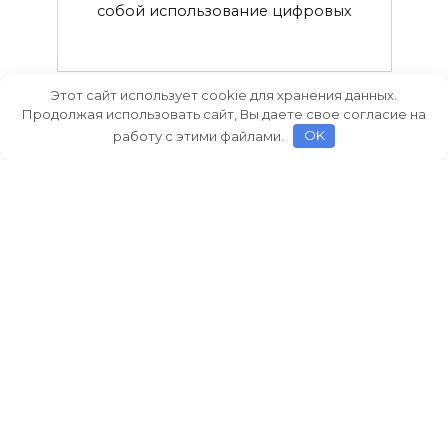
собой использование цифровых
Этот сайт использует cookie для хранения данных.
Продолжая использовать сайт, Вы даете свое согласие на
работу с этими файлами.
OK
Роль телемедицины в
улучшении доступа к
качественной медицинской
помощи в отдалённых регионах
Доступ к качественной медицинской
помощи является одной
© 2026 Здоровье