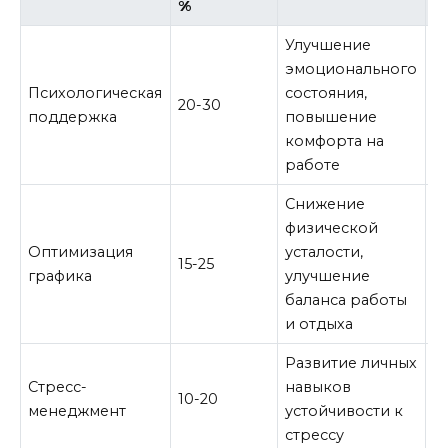
%
Улучшение
эмоционального
Т
Психологическая
состояния,
20-30
с
поддержка
повышение
и
комфорта на
работе
Снижение
Н
физической
в
Оптимизация
усталости,
15-25
п
графика
улучшение
д
баланса работы
к
и отдыха
Развитие личных
Т
Стресс-
навыков
р
10-20
менеджмент
устойчивости к
п
стрессу
м