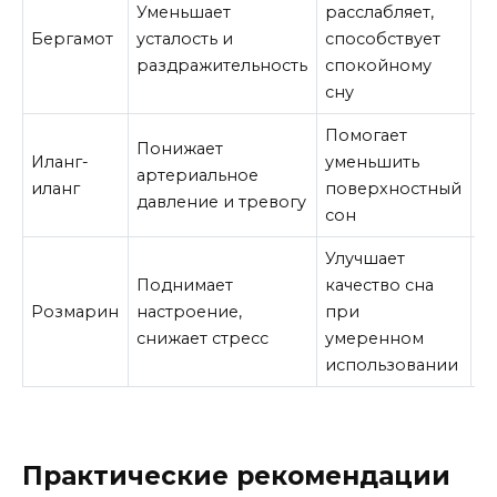
Уменьшает
расслабляет,
И
Бергамот
усталость и
способствует
м
раздражительность
спокойному
сну
Помогает
Понижает
Иланг-
уменьшить
И
артериальное
иланг
поверхностный
м
давление и тревогу
сон
Улучшает
Поднимает
качество сна
Розмарин
настроение,
при
И
снижает стресс
умеренном
использовании
Практические рекомендации