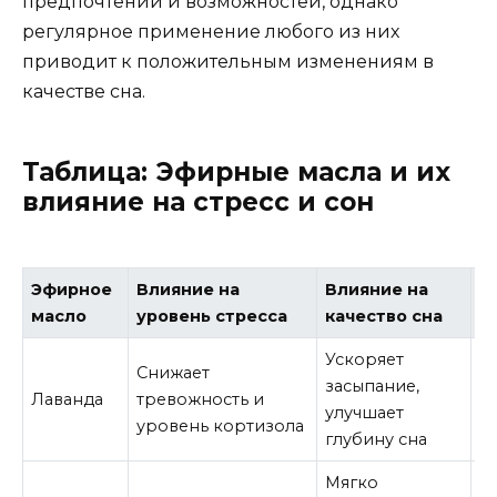
предпочтений и возможностей, однако
регулярное применение любого из них
приводит к положительным изменениям в
качестве сна.
Таблица: Эфирные масла и их
влияние на стресс и сон
Эфирное
Влияние на
Влияние на
С
масло
уровень стресса
качество сна
п
Ускоряет
Снижает
И
засыпание,
Лаванда
тревожность и
м
улучшает
уровень кортизола
в
глубину сна
Мягко