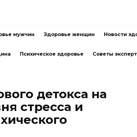
овье мужчин
Здоровье женщин
Новости зд
цина
Психическое здоровье
Советы экспер
вого детокса на
ня стресса и
хического