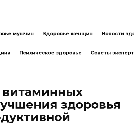
овье мужчин
Здоровье женщин
Новости зд
цина
Психическое здоровье
Советы экспер
 витаминных
лучшения здоровья
одуктивной