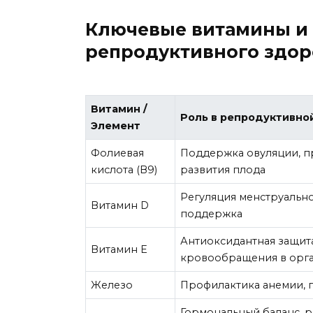
Ключевые витамины и
репродуктивного здор
Витамин /
Роль в репродуктивно
Элемент
Фолиевая
Поддержка овуляции, п
кислота (В9)
развития плода
Регуляция менструально
Витамин D
поддержка
Антиоксидантная защит
Витамин Е
кровообращения в орга
Железо
Профилактика анемии, 
Гормональный баланс, р