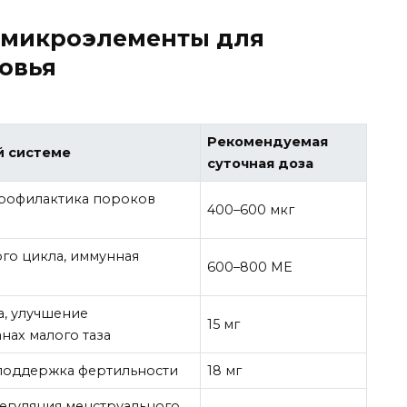
 микроэлементы для
овья
Рекомендуемая
й системе
суточная доза
рофилактика пороков
400–600 мкг
го цикла, иммунная
600–800 МЕ
а, улучшение
15 мг
нах малого таза
поддержка фертильности
18 мг
егуляция менструального