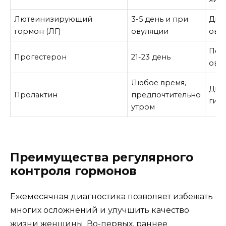
Лютеинизирующий
3-5 день и при
Диа
гормон (ЛГ)
овуляции
ову
Под
Прогестерон
21-23 день
ову
Любое время,
Диа
Пролактин
предпочтительно
гип
утром
Преимущества регулярного
контроля гормонов
Ежемесячная диагностика позволяет избежать
многих осложнений и улучшить качество
жизни женщины. Во-первых, раннее