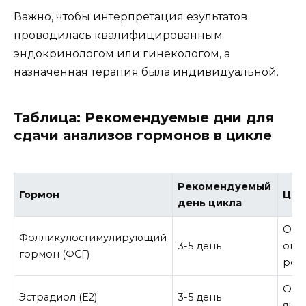
Важно, чтобы интерпретация езультатов
проводилась квалифицированным
эндокринологом или гинекологом, а
назначенная терапия была индивидуальной.
Таблица: Рекомендуемые дни для
сдачи анализов гормонов в цикле
Рекомендуемый
Гормон
Цел
день цикла
Оце
Фолликулостимулирующий
3-5 день
ова
гормон (ФСГ)
рез
Оце
Эстрадиол (E2)
3-5 день
яич