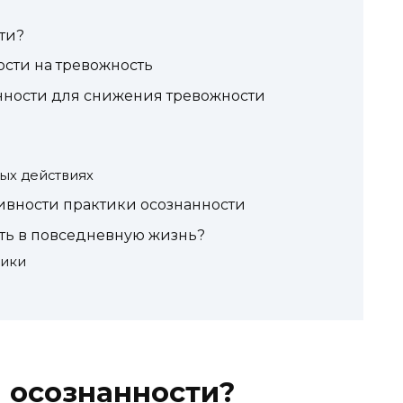
ти?
сти на тревожность
нности для снижения тревожности
ых действиях
ивности практики осознанности
сть в повседневную жизнь?
тики
а осознанности?