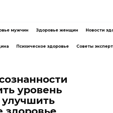
овье мужчин
Здоровье женщин
Новости зд
цина
Психическое здоровье
Советы экспер
осознанности
ить уровень
 улучшить
 здоровье