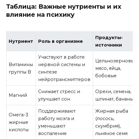
Таблица: Важные нутриенты и их
влияние на психику
Продукты-
Нутриент
Роль в организме
источники
Участвуют в работе
Цельнозерновые,
Витамины
нервной системы и
мясо, яйца,
группы B
синтезе
бобовые
нейротрансмиттеров
Снижает стресс и
Орехи, семена,
Магний
улучшает сон
шпинат, бананы
Поддерживают
Жирная рыба
Омега-3
работу мозга и
(лосось,
жирные
уменьшают
скумбрия),
кислоты
воспаление
льняное семя