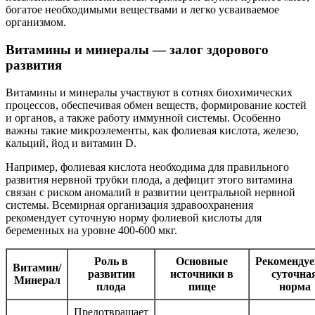
богатое необходимыми веществами и легко усваиваемое
организмом.
Витамины и минералы — залог здорового
развития
Витамины и минералы участвуют в сотнях биохимических
процессов, обеспечивая обмен веществ, формирование костей
и органов, а также работу иммунной системы. Особенно
важны такие микроэлементы, как фолиевая кислота, железо,
кальций, йод и витамин D.
Например, фолиевая кислота необходима для правильного
развития нервной трубки плода, а дефицит этого витамина
связан с риском аномалий в развитии центральной нервной
системы. Всемирная организация здравоохранения
рекомендует суточную норму фолиевой кислоты для
беременных на уровне 400-600 мкг.
Роль в
Основные
Рекоменду
Витамин/
развитии
источники в
суточна
Минерал
плода
пище
норма
Предотвращает