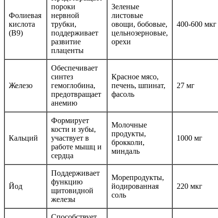
пороки
Зеленые
Фолиевая
нервной
листовые
кислота
трубки,
овощи, бобовые,
400-600 мкг
(В9)
поддерживает
цельнозерновые,
развитие
орехи
плаценты
Обеспечивает
синтез
Красное мясо,
Железо
гемоглобина,
печень, шпинат,
27 мг
предотвращает
фасоль
анемию
Формирует
Молочные
кости и зубы,
продукты,
Кальций
участвует в
1000 мг
брокколи,
работе мышц и
миндаль
сердца
Поддерживает
Морепродукты,
функцию
Йод
йодированная
220 мкг
щитовидной
соль
железы
Способствует