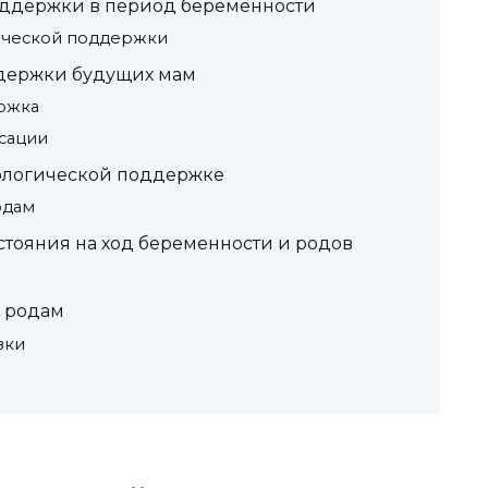
оддержки в период беременности
ической поддержки
держки будущих мам
ржка
сации
хологической поддержке
одам
стояния на ход беременности и родов
к родам
вки