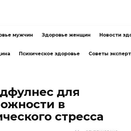
овье мужчин
Здоровье женщин
Новости зд
цина
Психическое здоровье
Советы экспер
дфулнес для
ожности в
ического стресса