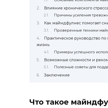
Основные компоненты май
Влияние хронического стресса
Причины усиления тревожн
Как майндфулнес помогает сн
Проверенные техники майн
Практическое руководство п
жизнь
Примеры успешного испол
Возможные сложности и реко
Полезные советы для подд
Заключение
Что такое майндф