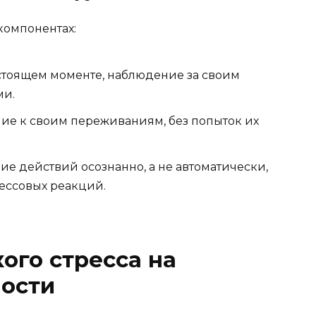
компонентах:
стоящем моменте, наблюдение за своим
ми.
ие к своим переживаниям, без попыток их
е действий осознанно, а не автоматически,
ессовых реакций.
ого стресса на
ности