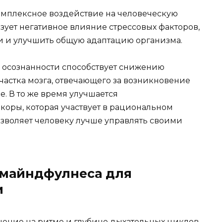
омплексное воздействие на человеческую
зует негативное влияние стрессовых факторов,
и и улучшить общую адаптацию организма.
осознанности способствует снижению
частка мозга, отвечающего за возникновение
. В то же время улучшается
оры, которая участвует в рациональном
зволяет человеку лучше управлять своими
 майндфулнеса для
и
ение на ритме и глубине дыхательных циклов