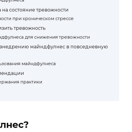
ндфулнеса
 на состояние тревожности
ости при хроническом стрессе
изить тревожность
дфулнеса для снижения тревожности
о внедрению майндфулнес в повседневную
ьзования майндфулнеса
мендации
ержания практики
улнес?